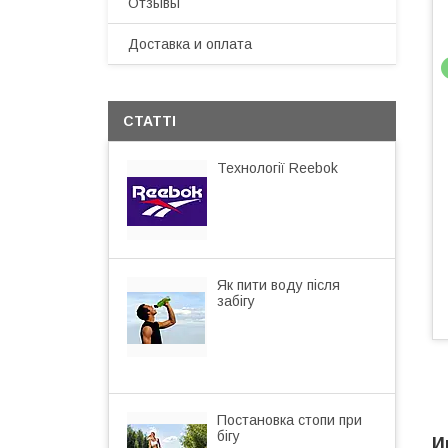
Отзывы
Доставка и оплата
СТАТТІ
Технології Reebok
Як пити воду після
забігу
Постановка стопи при
бігу
И