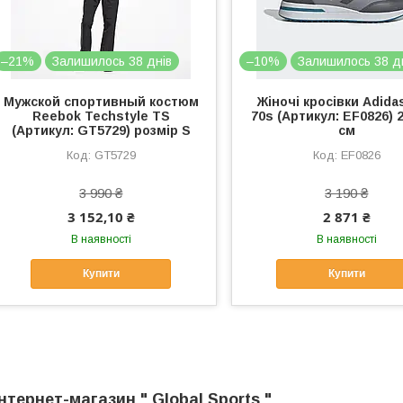
–21%
Залишилось 38 днів
–10%
Залишилось 38 д
Мужской спортивный костюм
Жіночі кросівки Adida
Reebok Techstyle TS
70s (Артикул: EF0826) 2
(Артикул: GT5729) розмір S
см
GT5729
EF0826
3 990 ₴
3 190 ₴
3 152,10 ₴
2 871 ₴
В наявності
В наявності
Купити
Купити
нтернет-магазин " Global Sports "