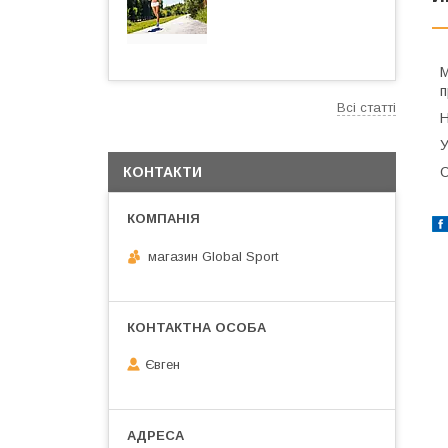
М
п
Всі статті
Н
У
О
КОНТАКТИ
магазин Global Sport
Євген