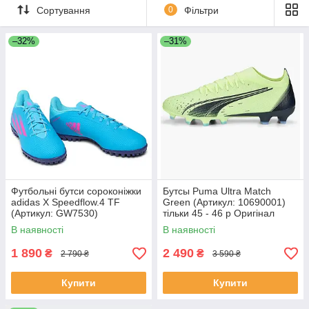
Сортування
0
Фільтри
–32%
–31%
Футбольні бутси сороконіжки
Бутсы Puma Ultra Match
adidas X Speedflow.4 TF
Green (Артикул: 10690001)
(Артикул: GW7530)
тільки 45 - 46 р Оригінал
В наявності
В наявності
1 890
2 490
₴
₴
2 790 ₴
3 590 ₴
Купити
Купити