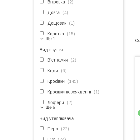
Вітровка
2
Довга
4
Дощовик
1
Коротка
15
Ще 1
Вид взуття
В'єтнамки
2
Кеди
6
Кросівки
145
Кросівки повсякденні
1
Лофери
2
Ще 6
Вид утеплювача
Перо
22
Пух
24