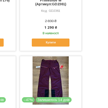
I7176)
Primeblue W
(Артикул:GD2361)
GD2361
2 890 ₴
1 290 ₴
В наявності
Купити
нів
–47%
Залишилось 14 днів