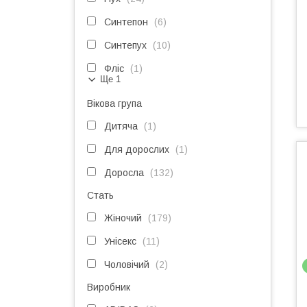
Синтепон
6
Синтепух
10
Фліс
1
Ще 1
Вікова група
Дитяча
1
Для дорослих
1
Доросла
132
Стать
Жіночий
179
Унісекс
11
Чоловічий
2
Виробник