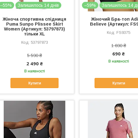
–55%
Залишилось 14 днів
–59%
Залишилось 14 д
Жіноча спортивна спідниця
Жіночий Бра-топ Ad
Puma Sunpo Plissee Skirt
Believe (Артикул: FS
Women (Артикул: 53797873)
FS9375
тільки XL
53797873
1 690 ₴
690 ₴
5 590 ₴
В наявності
2 490 ₴
В наявності
Купити
Купити