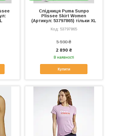
ssee
Спідниця Puma Sunpo
ул:
Plissee Skirt Women
 L
(Артикул: 53797865) тільки XL
53797865
5 590 ₴
2 890 ₴
В наявності
Купити