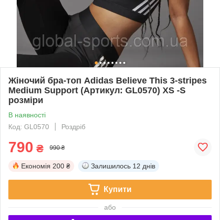
Жіночий бра-топ Adidas Believe This 3-stripes
Medium Support (Артикул: GL0570) XS -S
розміри
В наявності
Код: GL0570
Роздріб
790
₴
990 ₴
Економія
200 ₴
Залишилось
12 днів
Купити
або