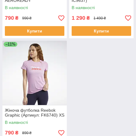
AEROREADY
IC9637)
(Артикул:GL3994)
В наявності
В наявності
790
1 290
₴
₴
990 ₴
1 490 ₴
Купити
Купити
–11%
Жіноча футболка Reebok
Graphic (Артикул: FK6740) XS
В наявності
790
₴
890 ₴