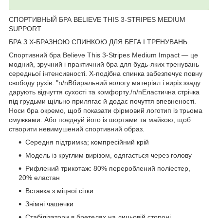
СПОРТИВНЫЙ БРА BELIEVE THIS 3-STRIPES MEDIUM
SUPPORT
БРА З Х-БРАЗНОЮ СПИНКОЮ ДЛЯ БЕГА І ТРЕНУВАНЬ.
Спортивний бра Believe This 3-Stripes Medium Impact — це
модний, зручний і практичний бра для будь-яких тренувань
середньої інтенсивності. Х-подібна спинка забезпечує повну
свободу рухів. "n/nВбиральний вологу матеріал і виріз ззаду
дарують відчуття сухості та комфорту./n/nEластична стрічка
під грудьми щільно прилягає й додає почуття впевненості.
Носи бра окремо, щоб показати фірмовий логотип із трьома
смужками. Або поєднуй його із шортами та майкою, щоб
створити невимушений спортивний образ.
Середня підтримка; компресійний крій
Модель із круглим вирізом, одягається через голову
Рифлений трикотаж: 80% перероблений поліестер,
20% еластан
Вставка з міцної сітки
Знімні чашечки
Стабілізатори в бретелях на лицьовій стороні