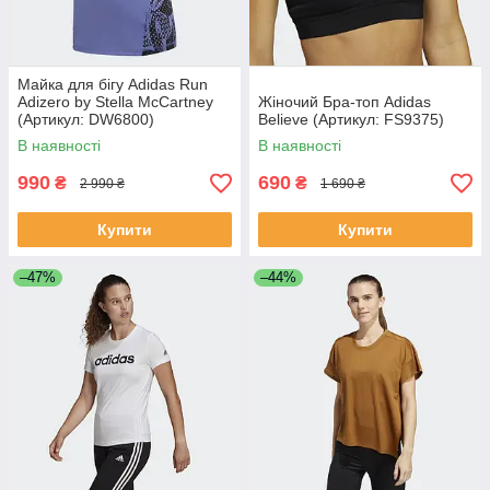
Майка для бігу Adidas Run
Adizero by Stella McCartney
Жіночий Бра-топ Adidas
(Артикул: DW6800)
Believe (Артикул: FS9375)
В наявності
В наявності
990
690
₴
₴
2 990 ₴
1 690 ₴
Купити
Купити
–47%
–44%