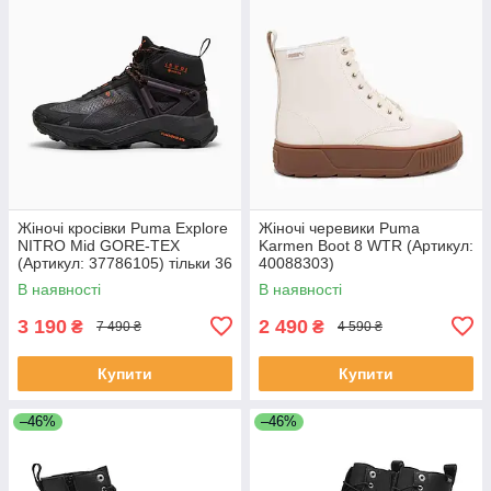
Жіночі кросівки Puma Explore
Жіночі черевики Puma
NITRO Mid GORE-TEX
Karmen Boot 8 WTR (Артикул:
(Артикул: 37786105) тільки 36
40088303)
р
В наявності
В наявності
3 190
2 490
₴
₴
7 490 ₴
4 590 ₴
Купити
Купити
–46%
–46%