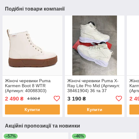
Подібні товари компанії
Жіночі черевики Puma
Жіночі черевики Puma X-
Жіно
Karmen Boot 8 WTR
Ray Lite Pro Mid (Артикул:
Kar
(Артикул: 40088303)
38461904) 36 та 37
(Арт
2 490
3 190
2 4
₴
₴
4 590 ₴
Купити
Купити
Акційні пропозиції та новинки
–57%
–46%