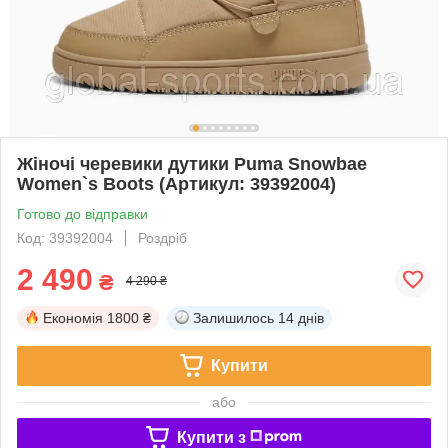
Жіночі черевики дутики Puma Snowbae
Women`s Boots (Артикул: 39392004)
Готово до відправки
Код: 39392004
Роздріб
2 490
₴
4 290 ₴
Економія
1800 ₴
Залишилось
14 днів
Купити
або
Купити з