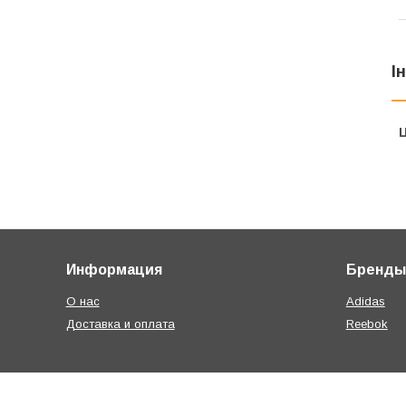
І
Ц
Информация
Бренды
О нас
Adidas
Доставка и оплата
Reebok