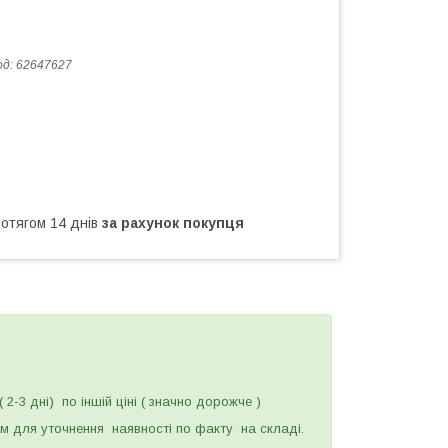
од:
62647627
ротягом 14 днів
за рахунок покупця
2-3 дні) по іншій ціні ( значно дорожче )
 для уточнення наявності по факту на складі.