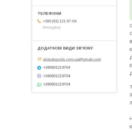
+380 (93) 121-97-04
С
Менеджер
С
В
Д
globalsports.com.ua@gmail.com
Е
+380931219704
Д
+380931219704
+380931219704
Т
З
Л
Н
К