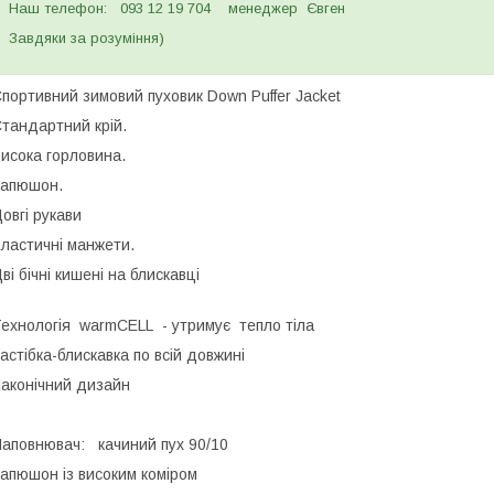
Наш телефон: 093 12 19 704 менеджер Євген
Завдяки за розуміння)
портивний зимовий пуховик Down Puffer Jacket
тандартний крій.
исока горловина.
Капюшон.
овгі рукави
ластичні манжети.
ві бічні кишені на блискавці
ехнологія warmCELL - утримує тепло тіла
астібка-блискавка по всій довжині
аконічний дизайн
аповнювач: качиний пух 90/10
апюшон із високим коміром