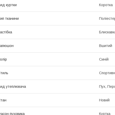
ид куртки
Коротка
ип тканини
Поліесте
астібка
Блискавк
Капюшон
Вшитий
олір
Синій
тиль
Спортив
ид утеплювача
Пух, Пер
Стан
Новий
асон пуховика
Куртка