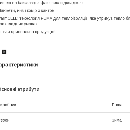
ишені на блискавці з флісовою підкладкою
анжети, низ і комір з кантом
armCELL: технологія PUMA для теплоізоляції, яка утримує тепло бл
рохолодних умовах
ільки оригінальна продукція!
арактеристики
Основні атрибути
иробник
Puma
Сезон
Зима