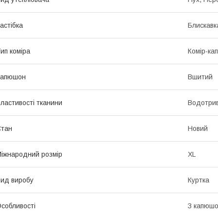
астібка
Блискавк
ип коміра
Комір-ка
Капюшон
Вшитий
ластивості тканини
Водотрив
Стан
Новий
іжнародний розмір
XL
ид виробу
Куртка
собливості
З капюшо