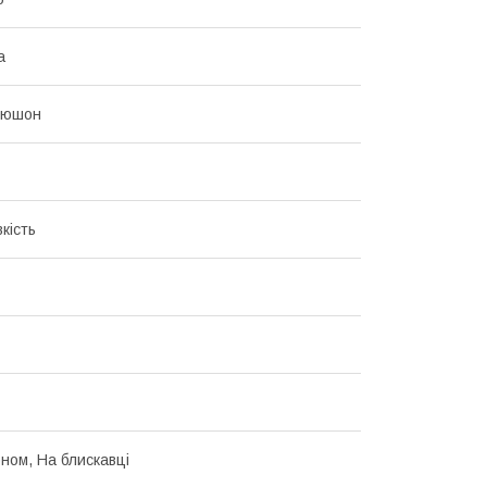
а
пюшон
кість
ном, На блискавці