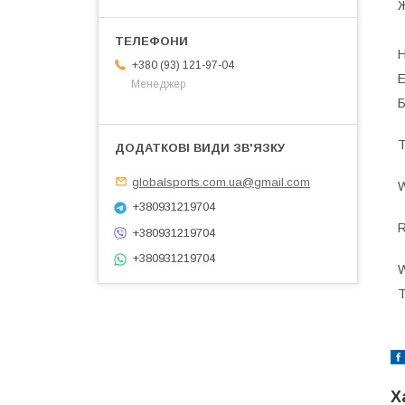
Ж
Н
+380 (93) 121-97-04
Е
Менеджер
Б
Т
globalsports.com.ua@gmail.com
W
+380931219704
R
+380931219704
+380931219704
W
Т
Х