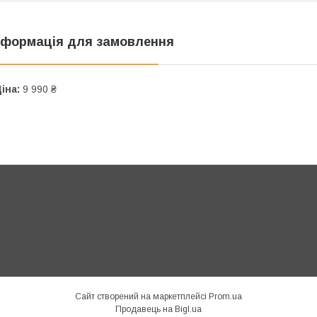
нформація для замовлення
іна:
9 990 ₴
Сайт створений на маркетплейсі
Prom.ua
Продавець на Bigl.ua