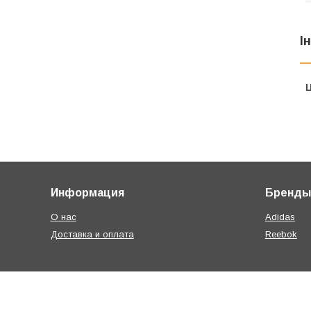
І
Ц
Информация
Бренды
О нас
Adidas
Доставка и оплата
Reebok