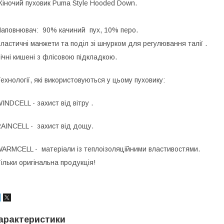
іночий пуховик Puma Style Hooded Down.
аповнювач: 90% качиний пух, 10% перо.
ластичні манжети та поділ зі шнурком для регулювання талії .
ічні кишені з флісовою підкладкою.
ехнології, які використовуються у цьому пуховику:
INDCELL - захист від вітру .
AINCELL - захист від дощу.
ARMCELL - матеріали із теплоізоляційними властивостями.
ільки оригінальна продукція!
арактеристики