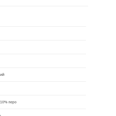
ний
 10% перо
о