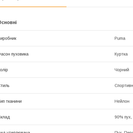
Основні
иробник
Puma
асон пуховика
Куртка
олір
Чорний
тиль
Спортив
ип тканини
Нейлон
Склад
90% пух,
ид утеплювача
Пух, Пер