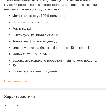
З цим пуховиком ви готові до холодної та вітряної зими.
Пуховий наповнювач зберігає тепло, а капюшон і зовнішній
шар захищають від вітру та холодів.
Матеріал верху:
100% полиэстер
Наповнювач:
пух/перо
Комір-гольф
Якість пуху: качиний пух 90/10
Кишені на флісовій підкладці
Кишені у швах на блискавці на флісовій підкладці
Манжети та низ на гумці
Водовідштовхувальне просочення від легкого дощу та
снігу
Тільки оригінальна продукція!
Приховати
Характеристики