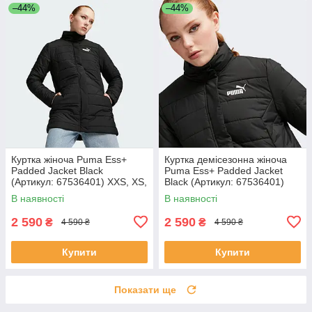
–44%
–44%
Куртка жіноча Puma Ess+
Куртка демісезонна жіноча
Padded Jacket Black
Puma Ess+ Padded Jacket
(Артикул: 67536401) XXS, XS,
Black (Артикул: 67536401)
S
XXS, XS, S
В наявності
В наявності
2 590
2 590
₴
₴
4 590 ₴
4 590 ₴
Купити
Купити
Показати ще