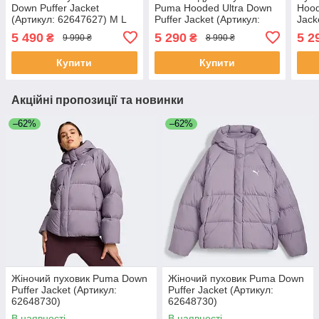
Down Puffer Jacket
Puma Hooded Ultra Down
Hood
(Артикул: 62647627) M L
Puffer Jacket (Артикул:
Jack
XL 2XL
67538384)
6753
5 490
5 290
5 2
₴
₴
9 990 ₴
8 990 ₴
Купити
Купити
Акційні пропозиції та новинки
–62%
–62%
Жіночий пуховик Puma Down
Жіночий пуховик Puma Down
Puffer Jacket (Артикул:
Puffer Jacket (Артикул:
62648730)
62648730)
В наявності
В наявності