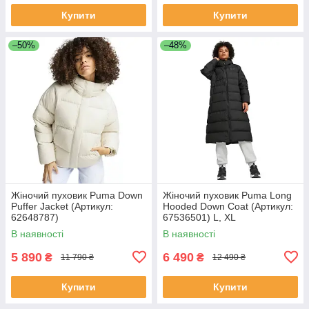
Купити
Купити
–50%
–48%
Жіночий пуховик Puma Down
Жіночий пуховик Puma Long
Puffer Jacket (Артикул:
Hooded Down Coat (Артикул:
62648787)
67536501) L, XL
В наявності
В наявності
5 890
6 490
₴
₴
11 790 ₴
12 490 ₴
Купити
Купити