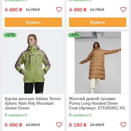
4 490
4 490
₴
₴
11 790 ₴
11 790 ₴
Купити
Купити
–57%
–50%
Куртка женская Adidas Terrex
Жіночий довгий пуховик
Xploric Rain.Rdy Mountain
Puma Long Hooded Down
Jacket Green
Coat (Артикул: 67536585) XS,
M, L, XL
В наявності
В наявності
6 490
6 190
₴
₴
14 990 ₴
12 490 ₴