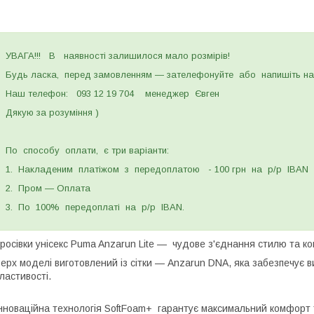
УВАГА!!! В наявності залишилося мало розмірів!
Будь ласка, перед замовленням — зателефонуйте або напишіть нам 
Наш телефон: 093 12 19 704 менеджер Євген
Дякую за розуміння )
По способу оплати, є три варіанти:
1. Накладеним платіжом з передоплатою - 100 грн на р/р IBAN
2. Пром — Оплата
3. По 100% передоплаті на р/р IBAN.
росівки унісекс Puma Anzarun Lite — чудове з'єднання стилю та к
ерх моделі виготовлений із сітки — Anzarun DNA, яка забезпечує ви
ластивості.
нноваційна технологія SoftFoam+ гарантує максимальний комфорт т