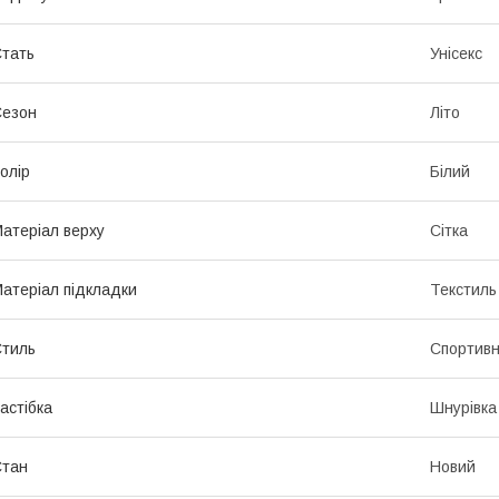
тать
Унісекс
Сезон
Літо
олір
Білий
атеріал верху
Сітка
атеріал підкладки
Текстиль
тиль
Спортив
астібка
Шнурівка
Стан
Новий