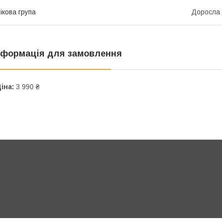
ікова група
Доросла
нформація для замовлення
іна:
3 990 ₴