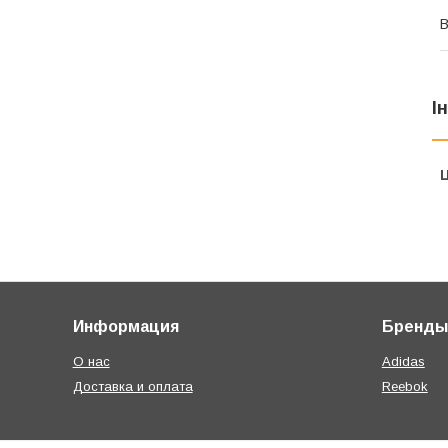
В
І
Ц
Информация
Бренды
О нас
Adidas
Доставка и оплата
Reebok