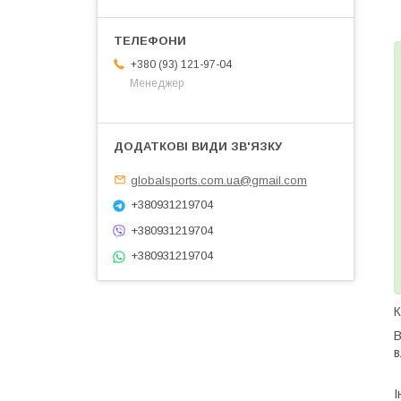
+380 (93) 121-97-04
Менеджер
globalsports.com.ua@gmail.com
+380931219704
+380931219704
+380931219704
К
В
в
І