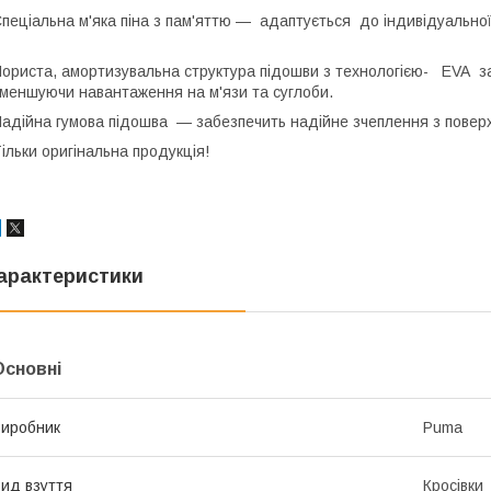
пеціальна м'яка піна з пам'яттю — адаптується до індивідуально
ориста, амортизувальна структура підошви з технологією- EVA з
меншуючи навантаження на м'язи та суглоби.
адійна гумова підошва — забезпечить надійне зчеплення з поверх
ільки оригінальна продукція!
арактеристики
Основні
иробник
Puma
ид взуття
Кросівки