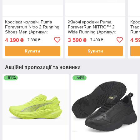
Кросівки чоловічі Puma
Жіночі кросівки Puma
Крос
Foreverrun Nitro 2 Running
ForeverRun NITRO™ 2
Trac
Shoes Men (Артикул:
Wide Running (Артикул:
Runn
31010904) тільки 40 р
31105101)
3797
4 190
3 590
4 5
₴
₴
7 890 ₴
7 490 ₴
Купити
Купити
Акційні пропозиції та новинки
–61%
–54%