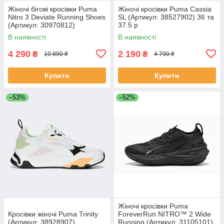
Жіночі бігові кросівки Puma
Жіночі кросівки Puma Cassia
Nitro 3 Deviate Running Shoes
SL (Артикул: 38527902) 36 та
(Артикул: 30970812)
37.5 р
В наявності
В наявності
4 290
2 190
₴
₴
10 890 ₴
4 790 ₴
Купити
Купити
–53%
–52%
Жіночі кросівки Puma
Кросівки жіночі Puma Trinity
ForeverRun NITRO™ 2 Wide
(Артикул: 38928907)
Running (Артикул: 31105101)