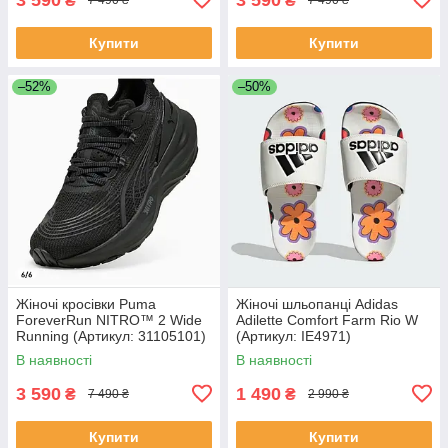
₴
₴
7 490 ₴
7 490 ₴
Купити
Купити
–52%
–50%
Жіночі кросівки Puma
Жіночі шльопанці Adidas
ForeverRun NITRO™ 2 Wide
Adilette Comfort Farm Rio W
Running (Артикул: 31105101)
(Артикул: IE4971)
В наявності
В наявності
3 590
1 490
₴
₴
7 490 ₴
2 990 ₴
Купити
Купити