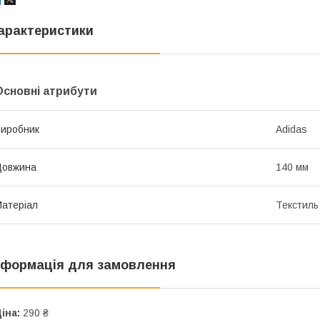
арактеристики
Основні атрибути
иробник
Adidas
Довжина
140 мм
атеріал
Текстиль
нформація для замовлення
іна:
290 ₴