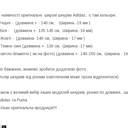
 наявності оригінальні широкі шнурки Adidas, є такі кольори:
 Чорні - (довжина + - 140 см, Ширина -19 мм )
 Білі - (довжина +- 135-145 см, Ширина -16 мм)
 Жовті - (довжина- 140 см, Ширина - 17 мм )
 Темно-сині (довжина +- 130 см, Ширина -17 мм)
 світло-блакитні ( як на фото) (довжина +- 140-150 см, Ширина - 16
о бажанню, можемо зробити додаткові фото .
Колір шнурків під різним освітленням може трохи відрізнятися)
акож є великий вибір інших моделей шнурків, різних по довжині, ши
didas та Puma
ільки оригінальна продукція!!!