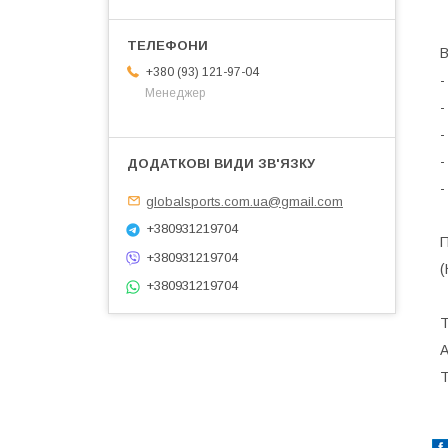
В
+380 (93) 121-97-04
-
Менеджер
-
-
-
-
globalsports.com.ua@gmail.com
+380931219704
П
+380931219704
(
+380931219704
Т
A
Т