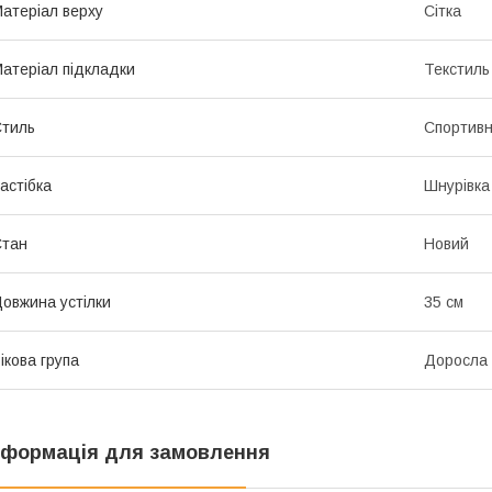
атеріал верху
Сітка
атеріал підкладки
Текстиль
тиль
Спортив
астібка
Шнурівка
Стан
Новий
овжина устілки
35 см
ікова група
Доросла
нформація для замовлення