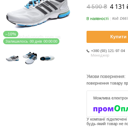
4 131 
4 590 ₴
В наявності
Код:
D66
–10%
Купити
Залишилось
0
0
днів
0
0
0
0
0
0
+380 (93) 121-97-04
Менеджер
повернення товару п
У компанії підключені
будь-який товар не п