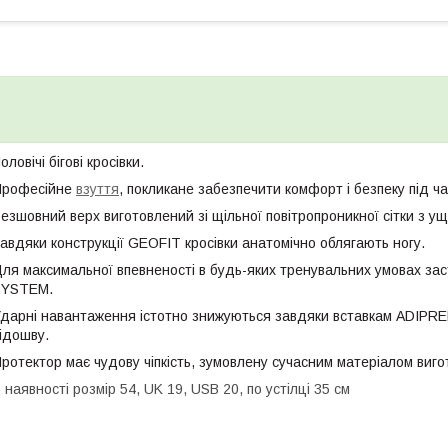
оловічі бігові кросівки.
Професійне
взуття
, покликане забезпечити комфорт і безпеку під ч
езшовний верх виготовлений зі щільної повітропроникної сітки з ущ
авдяки конструкції GEOFIT кросівки анатомічно облягають ногу.
ля максимальної впевненості в будь-яких тренувальних умовах з
SYSTEM.
дарні навантаження істотно знижуються завдяки вставкам ADIPR
ідошву.
ротектор має чудову чіпкість, зумовлену сучасним матеріалом ви
 наявності розмір 54, UK 19, USB 20, по устілці 35 см