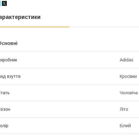
арактеристики
Основні
иробник
Adidas
ид взуття
Кросівки
тать
Чоловіча
Сезон
Літо
олір
Білий