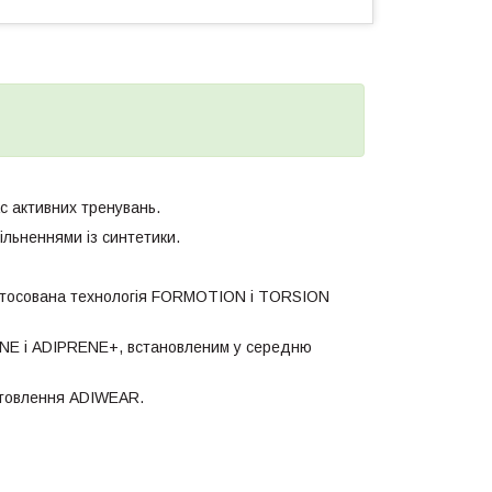
ас активних тренувань.
ільненнями із синтетики.
астосована технологія FORMOTION і TORSION
ENE і ADIPRENE+, встановленим у середню
готовлення ADIWEAR.