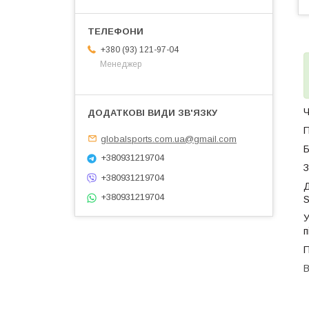
+380 (93) 121-97-04
Менеджер
Ч
globalsports.com.ua@gmail.com
Б
+380931219704
З
+380931219704
Д
+380931219704
У
п
П
В