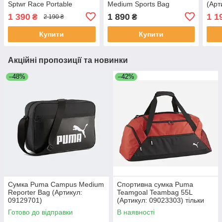
Sptwr Race Portable
Medium Sports Bag
(Арт
(Артикул: 07956702)
(Артикул: 07776301)
1 390
1 890
1 1
₴
₴
2 190 ₴
Купити
Купити
Акційні пропозиції та новинки
–48%
–42%
Сумка Puma Campus Medium
Спортивна сумка Puma
Reporter Bag (Артикул:
Teamgoal Teambag 55L
09129701)
(Артикул: 09023303) тільки
оригінал
Готово до відправки
В наявності