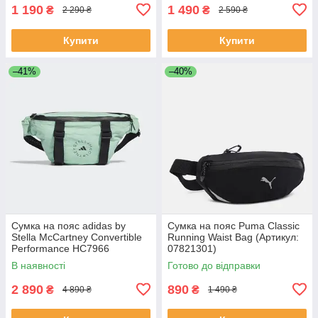
1 190
1 490
₴
₴
2 290 ₴
2 590 ₴
Купити
Купити
–41%
–40%
Сумка на пояс adidas by
Сумка на пояс Puma Classic
Stella McCartney Convertible
Running Waist Bag (Артикул:
Performance HC7966
07821301)
В наявності
Готово до відправки
2 890
890
₴
₴
4 890 ₴
1 490 ₴