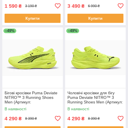
1 590
3 490
₴
₴
3 190 ₴
6 990 ₴
Купити
Купити
–49%
–49%
Бігові кросівки Puma Deviate
Чоловічі кросівки для бігу
NITRO™ 3 Running Shoes
Puma Deviate NITRO™ 3
Men (Артикул:
Running Shoes Men (Артикул:
30970714)
В наявності
В наявності
4 290
4 290
₴
₴
8 390 ₴
8 390 ₴