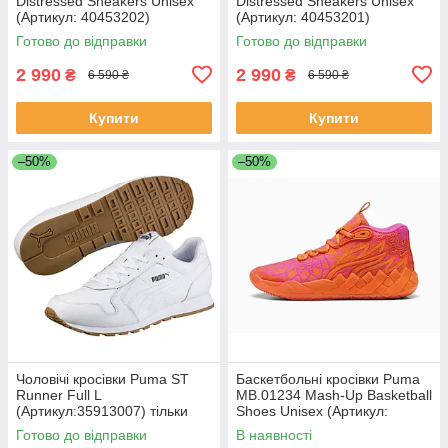
Distressed Sneakers Unisex
Distressed Sneakers Unisex
(Артикул: 40453202)
(Артикул: 40453201)
Готово до відправки
Готово до відправки
2 990
2 990
₴
₴
6 590 ₴
6 590 ₴
Купити
Купити
–50%
–50%
Чоловічі кросівки Puma ST
Баскетбольні кросівки Puma
Runner Full L
MB.01234 Mash-Up Basketball
(Артикул:35913007) тільки
Shoes Unisex (Артикул:
Оригінал
31285501)
Готово до відправки
В наявності