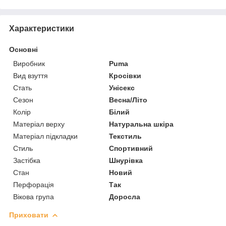
Характеристики
Основні
Виробник
Puma
Вид взуття
Кросівки
Стать
Унісекс
Сезон
Весна/Літо
Колір
Білий
Матеріал верху
Натуральна шкіра
Матеріал підкладки
Текстиль
Стиль
Спортивний
Застібка
Шнурівка
Стан
Новий
Перфорація
Так
Вікова група
Доросла
Приховати