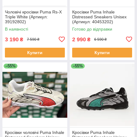
Чоловічі кросівки Puma Rs-X
Кросівки Puma Inhale
Triple White (Артикул:
Distressed Sneakers Unisex
39192802)
(Артикул: 40453202)
В наявності
Готово до відправки
3 190
2 990
₴
₴
7 590 ₴
6 590 ₴
Купити
Купити
–55%
–55%
Кросівки чоловічі Puma Inhale
Кросівки Puma Inhale