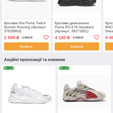
Кросівки білі Puma Twitch
Кросівки демісезонні
Кро
Runner Running (Артикул:
Puma RS-X Hi Sneakers
RACI
37628903)
(Артикул: 39271801)
Snea
3094
2 590
4 190
4 4
₴
₴
2 890 ₴
6 990 ₴
Купити
Купити
Акційні пропозиції та новинки
–58%
–55%