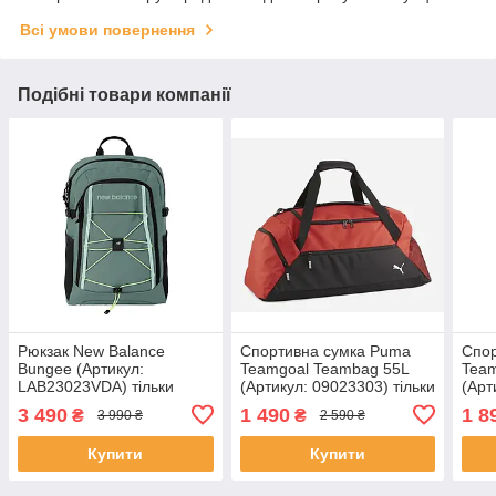
Всі умови повернення
Подібні товари компанії
Рюкзак New Balance
Спортивна сумка Puma
Спо
Bungee (Артикул:
Teamgoal Teambag 55L
Team
LAB23023VDA) тільки
(Артикул: 09023303) тільки
(Арт
оригінал
оригінал
ориг
3 490
1 490
1 8
₴
₴
3 990 ₴
2 590 ₴
Купити
Купити