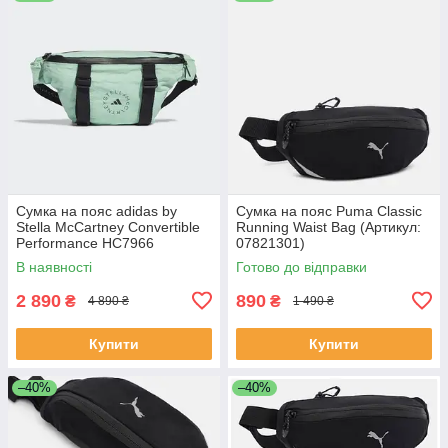
Сумка на пояс adidas by
Сумка на пояс Puma Classic
Stella McCartney Convertible
Running Waist Bag (Артикул:
Performance HC7966
07821301)
В наявності
Готово до відправки
2 890
890
₴
₴
4 890 ₴
1 490 ₴
Купити
Купити
–40%
–40%