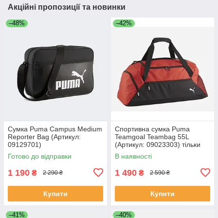
Акційні пропозиції та новинки
–48%
–42%
Сумка Puma Campus Medium
Спортивна сумка Puma
Reporter Bag (Артикул:
Teamgoal Teambag 55L
09129701)
(Артикул: 09023303) тільки
оригінал
Готово до відправки
В наявності
1 190
1 490
₴
₴
2 290 ₴
2 590 ₴
Купити
Купити
–41%
–40%