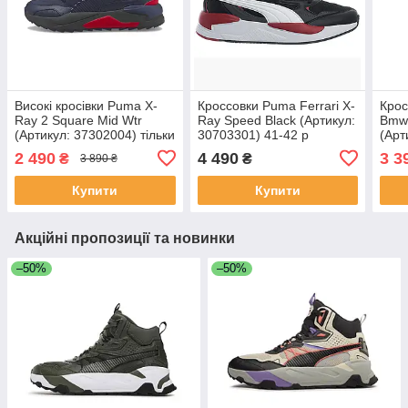
Високі кросівки Puma X-
Кроссовки Puma Ferrari X-
Крос
Ray 2 Square Mid Wtr
Ray Speed Black (Артикул:
Bmw 
(Артикул: 37302004) тільки
30703301) 41-42 р
(Арт
- 39 р 25 см
2 490
4 490
3 3
₴
₴
3 890 ₴
Купити
Купити
Акційні пропозиції та новинки
–50%
–50%