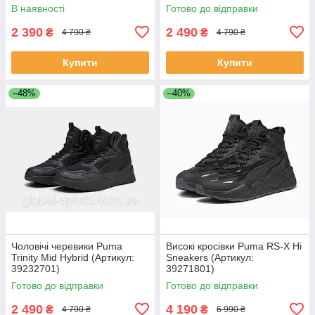
В наявності
Готово до відправки
2 390
2 490
₴
₴
4 790 ₴
4 790 ₴
Купити
Купити
–48%
–40%
Чоловічі черевики Puma
Високі кросівки Puma RS-X Hi
Trinity Mid Hybrid (Артикул:
Sneakers (Артикул:
39232701)
39271801)
Готово до відправки
Готово до відправки
2 490
4 190
₴
₴
4 790 ₴
6 990 ₴