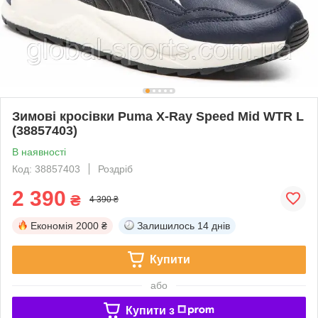
Зимові кросівки Puma X-Ray Speed Mid WTR L
(38857403)
В наявності
Код: 38857403
Роздріб
2 390
₴
4 390 ₴
Економія
2000 ₴
Залишилось
14 днів
Купити
або
Купити з