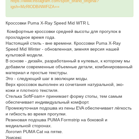
https://www.instagram.com/sport_brand_original?
igsh=MzRlODBiNWFlZA==
Кроссовки Puma X-Ray Speed Mid WTR L
Комфортные кроссовки средней высоты для прогулок в
прохладное время года.
Настоящий стиль - вне времени. Кроссовки Puma X-Ray
Speed Mid Winter - обновленная, зимняя версия нашей
культовой модели.
В основе - дизайн, разработанный в нулевых, к которому мы
добавили современные объемные детали, комбинированный
материал и простые текстуры.
Это - следующий шаг в эволюции моды.
Верх кроссовок выполнен из сочетания натуральной, эко-
кожи и плотного текстиля.
Стелька SoftFoam+ принимает форму стопы, тем самым
обеспечивает индивидуальный комфорт.
Промежуточная подошва из пены EVA обеспечивает лёгкость
и гибкость во время прогулки.
Резиновая подошва PUMA Formstrip на боковой и
медиальной сторонах.
Логотип PUMA Cat на пятке.
Унисекс