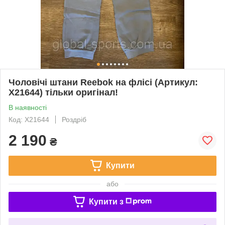
Чоловічі штани Reebok на флісі (Артикул:
X21644) тільки оригінал!
В наявності
Код: X21644
Роздріб
2 190
₴
Купити
або
Купити з