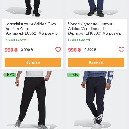
Чоловічі штани Adidas Own
Чоловічі утеплені штани
the Run Astro
Adidas Windfleece P
(Артикул:FL6962) XS розмір
(Артикул:EH6500) XS розмір
В наявності
В наявності
990
990
₴
₴
3 090 ₴
2 390 ₴
Купити
Купити
–57%
–23%