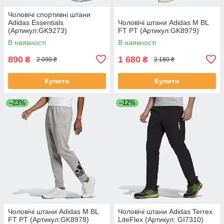
Чоловічі спортивні штани
Adidas Essentials
Чоловічі штани Adidas M BL
(Артикул:GK9273)
FT PT (Артикул:GK8979)
В наявності
В наявності
890
1 680
₴
₴
2 090 ₴
2 180 ₴
Купити
Купити
–23%
–12%
Чоловічі штани Adidas M BL
Чоловічі штани Adidas Terrex
FT PT (Артикул:GK8978)
LiteFlex (Артикул: GI7310)