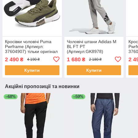
Кросівки чоловічі Puma
Чоловічі штани Adidas M
Крос
Pwrframe (Артикул:
BL FT PT
Pwrf
37604907) тільки оригінал
(Артикул:GK8978)
3760
2 490
1 680
2 4
₴
₴
4 190 ₴
2 180 ₴
Купити
Купити
Акційні пропозиції та новинки
–68%
–59%