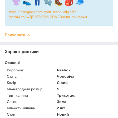
https://instagram.com/sport_brand_original?
igshid=YzAwZjE1ZTI0Zg%3D%3D&utm_source=qr
Приховати
Характеристики
Основні
Виробник
Reebok
Стать
Чоловіча
Колір
Сірий
Міжнародний розмір
S
Тип тканини
Трикотаж
Сезон
Зима
Кількість кишень
2 шт.
Стан
Новий