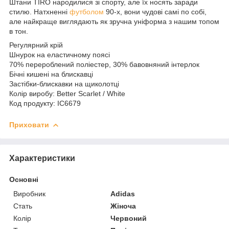
Штани TIRO народилися зі спорту, але їх носять заради
стилю. Натхненні
футболом
90-х, вони чудові самі по собі,
але найкраще виглядають як зручна уніформа з нашим топом
в тон.
Регулярний крій
Шнурок на еластичному поясі
70% перероблений поліестер, 30% бавовняний інтерлок
Бічні кишені на блискавці
Застібки-блискавки на щиколотці
Колір виробу: Better Scarlet / White
Код продукту: IC6679
Приховати
Характеристики
Основні
Виробник
Adidas
Стать
Жіноча
Колір
Червоний