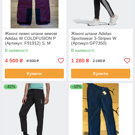
Жіночі лижні штани зимові
Жіночі штани Adidas
Adidas W COLDFUSION P
Sportswear 3-Stripes W
(Артикул: F91912) S, M
(Артикул:GP7350)
В наявності
В наявності
4 500
1 280
₴
₴
8 500 ₴
2 180 ₴
Купити
Купити
–41%
–10%