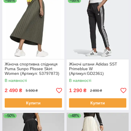
–55%
–55%
Жіноча спортивна спідниця
Жіночі штани Adidas SST
Puma Sunpo Plissee Skirt
Primeblue W
Women (Артикул: 53797873)
(Артикул:GD2361)
тільки XL
В наявності
В наявності
2 490
1 290
₴
₴
5 590 ₴
2 890 ₴
Купити
Купити
–50%
–48%