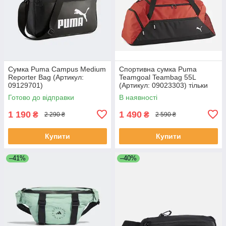
Сумка Puma Campus Medium
Спортивна сумка Puma
Reporter Bag (Артикул:
Teamgoal Teambag 55L
09129701)
(Артикул: 09023303) тільки
оригінал
Готово до відправки
В наявності
1 190
1 490
₴
₴
2 290 ₴
2 590 ₴
Купити
Купити
–41%
–40%