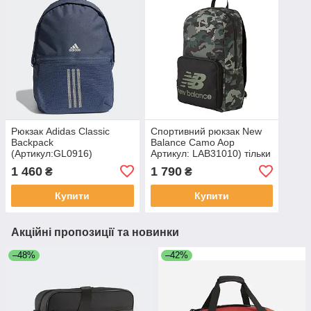
Рюкзак Adidas Classic
Спортивний рюкзак New
Backpack
Balance Camo Aop
(Артикул:GL0916)
Артикул: LAB31010) тільки
оригинал
1 460
1 790
₴
₴
Купити
Купити
Акційні пропозиції та новинки
–48%
–42%