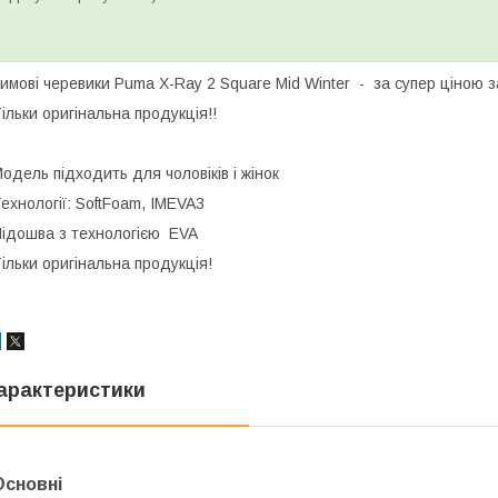
имові черевики Puma X-Ray 2 Square Mid Winter - за супер ціною з
ільки оригінальна продукція!!
одель підходить для чоловіків і жінок
ехнології: SoftFoam, IMEVA3
ідошва з технологією EVA
ільки оригінальна продукція!
арактеристики
Основні