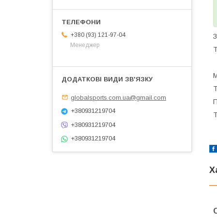
+380 (93) 121-97-04
З
Менеджер
Т
М
Т
globalsports.com.ua@gmail.com
П
+380931219704
Т
+380931219704
+380931219704
Х