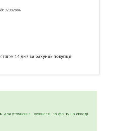
од:
37302006
ротягом 14 днів
за рахунок покупця
 для уточнення наявності по факту на складі.