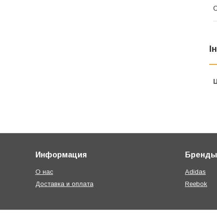
І
Ц
Информация
Бренды
О нас
Adidas
Доставка и оплата
Reebok