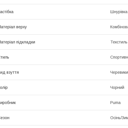
астібка
Шнурівка
атеріал верху
Комбінов
атеріал підкладки
Текстиль
тиль
Спортив
ид взуття
Черевики
олір
Чорний
иробник
Puma
Сезон
Осінь/Зи