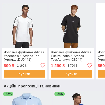
Чоловіча футболка Adidas
Чоловіча футболка Adidas
Чоло
Essentials 3-Stripes Tee
Future Icons 3-Stripes
Own 
(Артикул:DU0441)
Tee(Артикул:IC8244)
(Арт
890
1 290
850
₴
₴
1 190 ₴
1 790 ₴
Купити
Купити
Акційні пропозиції та новинки
–37%
–34%