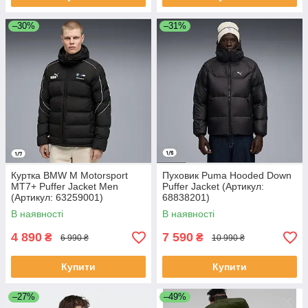
–30%
–31%
Куртка BMW M Motorsport
Пуховик Puma Hooded Down
MT7+ Puffer Jacket Men
Puffer Jacket (Артикул:
(Артикул: 63259001)
68838201)
В наявності
В наявності
4 890
7 590
₴
₴
6 990 ₴
10 990 ₴
Купити
Купити
–27%
–49%