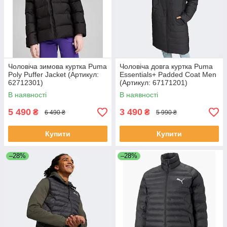
Чоловіча зимова куртка Puma
Чоловіча довга куртка Puma
Poly Puffer Jacket (Артикул:
Essentials+ Padded Coat Men
62712301)
(Артикул: 67171201)
В наявності
В наявності
5 490
3 490
₴
₴
6 490 ₴
5 990 ₴
Купити
Купити
–28%
–28%