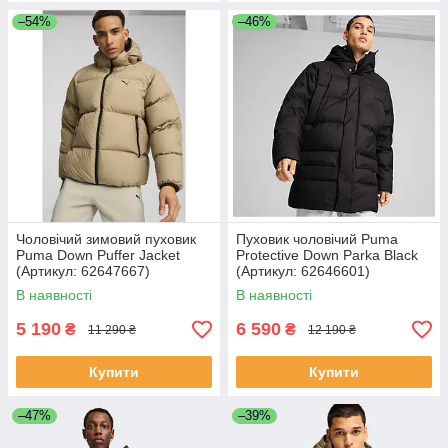
–54%
–46%
Чоловічий зимовий пуховик
Пуховик чоловічий Puma
Puma Down Puffer Jacket
Protective Down Parka Black
(Артикул: 62647667)
(Артикул: 62646601)
В наявності
В наявності
5 190
6 590
₴
₴
11 290 ₴
12 190 ₴
Купити
Купити
–47%
–39%