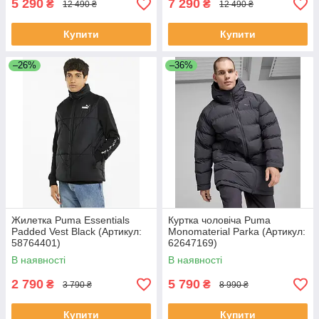
5 290
7 290
₴
₴
12 490 ₴
12 490 ₴
Купити
Купити
–26%
–36%
Жилетка Puma Essentials
Куртка чоловіча Puma
Padded Vest Black (Артикул:
Monomaterial Parka (Артикул:
58764401)
62647169)
В наявності
В наявності
2 790
5 790
₴
₴
3 790 ₴
8 990 ₴
Купити
Купити