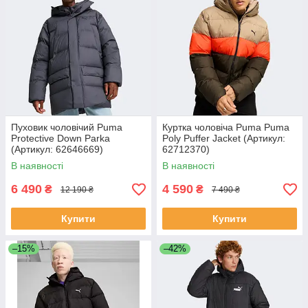
Пуховик чоловічий Puma
Куртка чоловіча Puma Puma
Protective Down Parka
Poly Puffer Jacket (Артикул:
(Артикул: 62646669)
62712370)
В наявності
В наявності
6 490
4 590
₴
₴
12 190 ₴
7 490 ₴
Купити
Купити
–15%
–42%