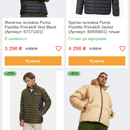
Жилетка чоловіча Puma
Куртка чоловіча Puma
Packlite Primaloft Vest Black
Packlite Primaloft Jacket
(Артикул: 67171101)
(Артикул: 84935601) тільки
XS та S
В наявності
Готово до відправки
3 290
4 290
₴
₴
4 590 ₴
5 990 ₴
Купити
Купити
–23%
–41%