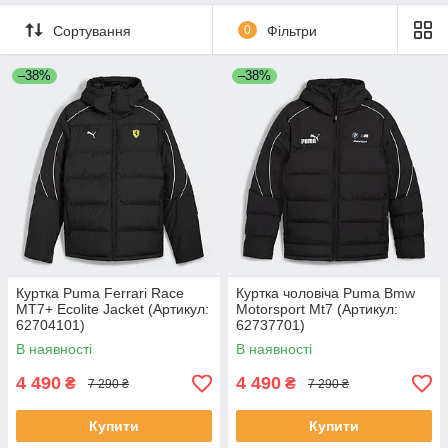
Сортування
0
Фільтри
–38%
–38%
Куртка Puma Ferrari Race
Куртка чоловіча Puma Bmw
MT7+ Ecolite Jacket (Артикул:
Motorsport Mt7 (Артикул:
62704101)
62737701)
В наявності
В наявності
4 490
4 490
₴
₴
7 290 ₴
7 290 ₴
Купити
Купити