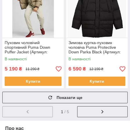
Пуховик чоловічий
Зимова куртка-пуховик
спортивний Puma Down
чоловіча Puma Protective
Puffer Jacket (Артикул:
Down Parka Black (Артикул:
62647667)
62646601)
В наявності
В наявності
5 190
6 590
₴
₴
11 290 ₴
12 190 ₴
Купити
Купити
Показати ще
1
/ 5
Про нас