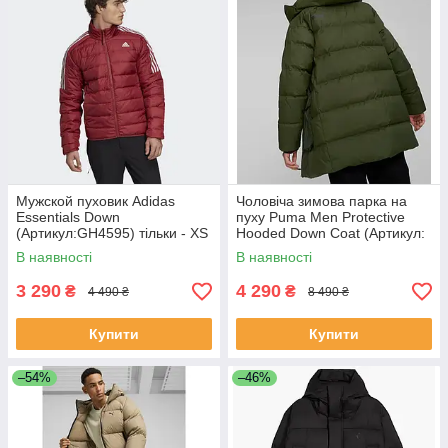
Мужской пуховик Аdidas
Чоловіча зимова парка на
Essentials Down
пуху Puma Men Protective
(Артикул:GH4595) тільки - XS
Hooded Down Coat (Артикул:
67537831)
В наявності
В наявності
3 290
4 290
₴
₴
4 490 ₴
8 490 ₴
Купити
Купити
–54%
–46%