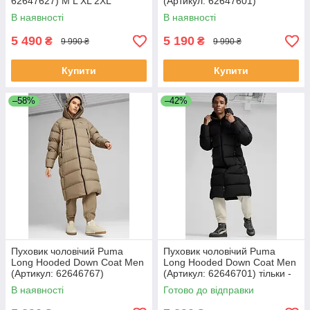
62647627) M L XL 2XL
(Артикул: 62647601)
В наявності
В наявності
5 490
5 190
₴
₴
9 990 ₴
9 990 ₴
Купити
Купити
–58%
–42%
Пуховик чоловічий Puma
Пуховик чоловічий Puma
Long Hooded Down Coat Men
Long Hooded Down Coat Men
(Артикул: 62646767)
(Артикул: 62646701) тільки -
М
В наявності
Готово до відправки