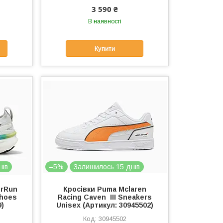
3 590 ₴
В наявності
Купити
нів
–5%
Залишилось 15 днів
erRun
Кросівки Puma Mclaren
Shoes
Racing Caven III Sneakers
9)
Unisex (Артикул: 30945502)
30945502