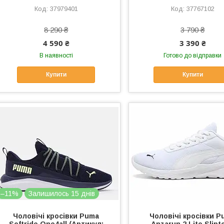
37979401
37767102
8 290 ₴
3 790 ₴
4 590 ₴
3 390 ₴
В наявності
Готово до відправки
Купити
Купити
–11%
Залишилось 15 днів
Чоловічі кросівки Puma
Чоловічі кросівки P
Softride One4all (Артикул:
Anzarun 2 Lite Slipt