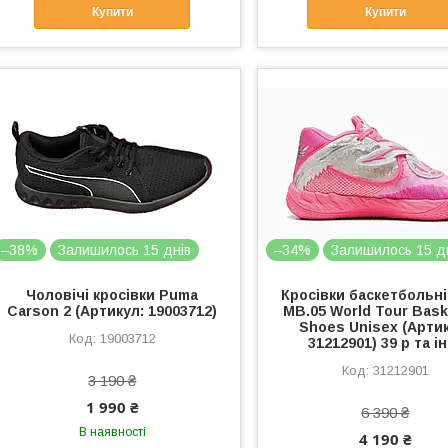
Купити
Купити
–38%
Залишилось 15 днів
–34%
Залишилось 15 д
Чоловічі кросівки Puma
Кросівки баскетбольн
Carson 2 (Артикул: 19003712)
MB.05 World Tour Bask
Shoes Unisex (Артик
19003712
31212901) 39 р та і
31212901
3 190 ₴
1 990 ₴
6 390 ₴
В наявності
4 190 ₴