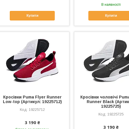
В наявності
Купити
Купити
Кросівки Puma Flyer Runner
Кросівки чоловічі Puma
Low-top (Артикул: 19225712)
Runner Black (Артик
19225725)
19225712
19225725
3 190 ₴
3 190 ₴