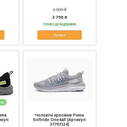
3 990 ₴
3 790 ₴
Готово до відправки
Купити
нів
uma
Чоловічі кросівки Puma
икул:
Softride One4all (Артикул:
37767114)