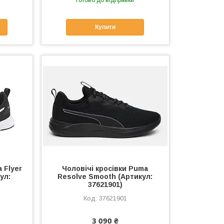
Купити
 Flyer
Чоловічі кросівки Puma
ул:
Resolve Smooth (Артикул:
37621901)
37621901
3 090 ₴