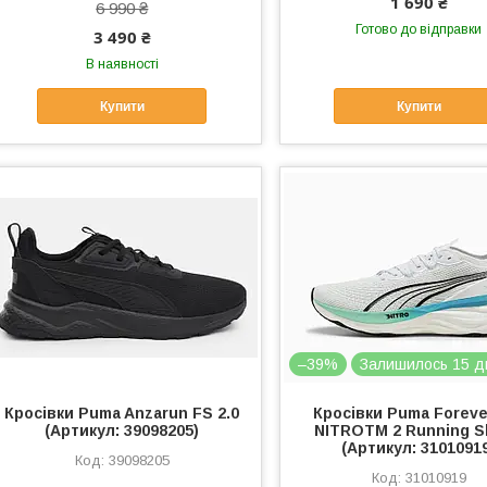
1 690 ₴
6 990 ₴
Готово до відправки
3 490 ₴
В наявності
Купити
Купити
–39%
Залишилось 15 д
Кросівки Puma Anzarun FS 2.0
Кросівки Puma Forev
(Артикул: 39098205)
NITROTM 2 Running 
(Артикул: 3101091
39098205
31010919