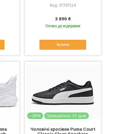
37767114
3 890 ₴
Готово до відправки
Купити
–26%
Залишилось 15 днів
uma
Чоловічі кросівки Puma Court
ech
Classic Clean Sneakers