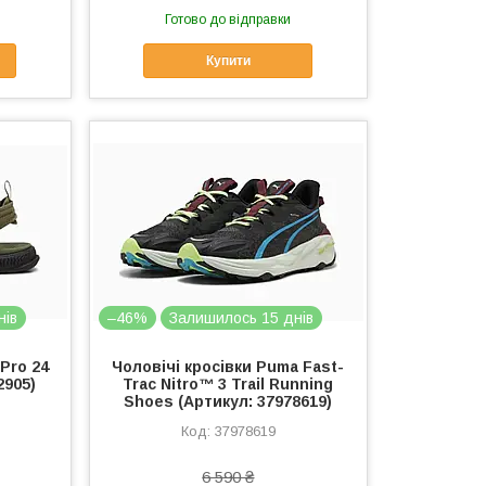
Готово до відправки
Купити
нів
–46%
Залишилось 15 днів
Pro 24
Чоловічі кросівки Puma Fast-
2905)
Trac Nitro™ 3 Trail Running
Shoes (Артикул: 37978619)
37978619
6 590 ₴