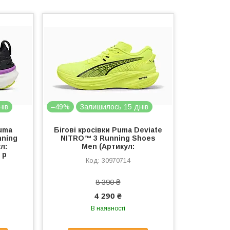
нів
–49%
Залишилось 15 днів
Puma
Бігові кросівки Puma Deviate
nning
NITRO™ 3 Running Shoes
л:
Men (Артикул:
 р
30970714
8 390 ₴
4 290 ₴
В наявності