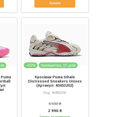
Купити
нів
–55%
Залишилось 15 днів
і Puma
Кросівки Puma Inhale
etball
Distressed Sneakers Unisex
ул:
(Артикул: 40453202)
нші
40453202
6 590 ₴
2 990 ₴
Готово до відправки