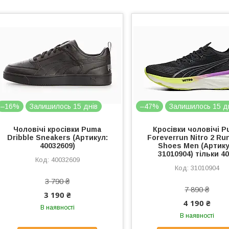
–16%
Залишилось 15 днів
–47%
Залишилось 15 д
Чоловічі кросівки Puma
Кросівки чоловічі 
Dribble Sneakers (Артикул:
Foreverrun Nitro 2 Ru
40032609)
Shoes Men (Артику
31010904) тільки 40
40032609
31010904
3 790 ₴
7 890 ₴
3 190 ₴
4 190 ₴
В наявності
В наявності