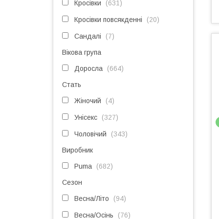
Кросівки
631
Кросівки повсякденні
20
Сандалі
7
Вікова група
Доросла
664
Стать
Жіночий
4
Унісекс
327
Чоловічий
343
Виробник
Puma
682
Сезон
Весна/Літо
94
Весна/Осінь
76