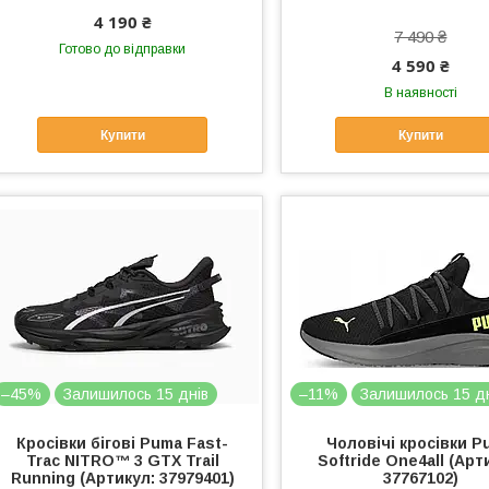
4 190 ₴
7 490 ₴
Готово до відправки
4 590 ₴
В наявності
Купити
Купити
–45%
Залишилось 15 днів
–11%
Залишилось 15 д
Кросівки бігові Puma Fast-
Чоловічі кросівки P
Trac NITRO™ 3 GTX Trail
Softride One4all (Арт
Running (Артикул: 37979401)
37767102)