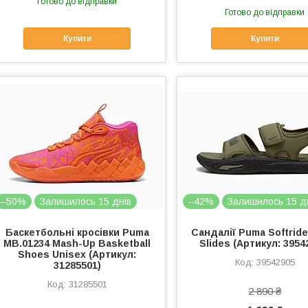
Готово до відправки
Готово до відправки
Купити
Купити
–50%
Залишилось 15 днів
–42%
Залишилось 15 д
Баскетбольні кросівки Puma
Сандалії Puma Softride
MB.01234 Mash-Up Basketball
Slides (Артикул: 3954
Shoes Unisex (Артикул:
39542905
31285501)
31285501
2 890 ₴